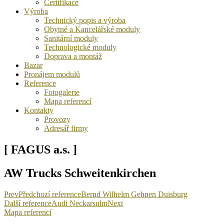
Certifikace
Výroba
Technický popis a výroba
Obytné a Kancelářské moduly
Sanitární moduly
Technologické moduly
Doprava a montáž
Bazar
Pronájem modulů
Reference
Fotogalerie
Mapa referencí
Kontakty
Provozy
Adresář firmy
[ FAGUS a.s. ]
AW Trucks Schweitenkirchen
Prev
Předchozí reference
Bernd Wilhelm Gehnen Duisburg
Další reference
Audi Neckarsulm
Next
Mapa referencí