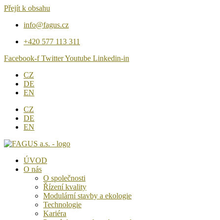
Přejít k obsahu
info@fagus.cz
+420 577 113 311
Facebook-f
Twitter
Youtube
Linkedin-in
CZ
DE
EN
CZ
DE
EN
ÚVOD
O nás
O společnosti
Řízení kvality
Modulární stavby a ekologie
Technologie
Kariéra