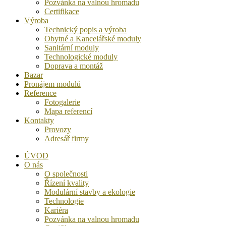
Pozvánka na valnou hromadu
Certifikace
Výroba
Technický popis a výroba
Obytné a Kancelářské moduly
Sanitární moduly
Technologické moduly
Doprava a montáž
Bazar
Pronájem modulů
Reference
Fotogalerie
Mapa referencí
Kontakty
Provozy
Adresář firmy
ÚVOD
O nás
O společnosti
Řízení kvality
Modulární stavby a ekologie
Technologie
Kariéra
Pozvánka na valnou hromadu