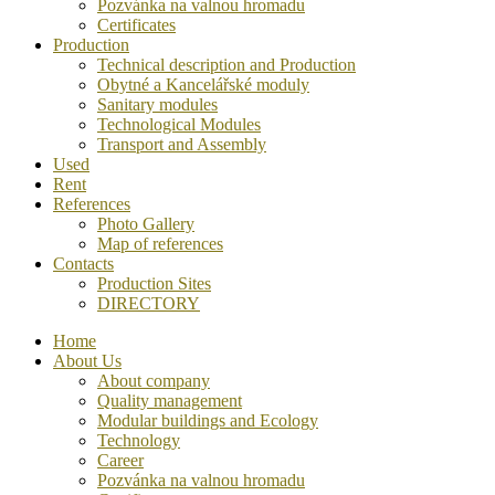
Pozvánka na valnou hromadu
Certificates
Production
Technical description and Production
Obytné a Kancelářské moduly
Sanitary modules
Technological Modules
Transport and Assembly
Used
Rent
References
Photo Gallery
Map of references
Contacts
Production Sites
DIRECTORY
Home
About Us
About company
Quality management
Modular buildings and Ecology
Technology
Career
Pozvánka na valnou hromadu