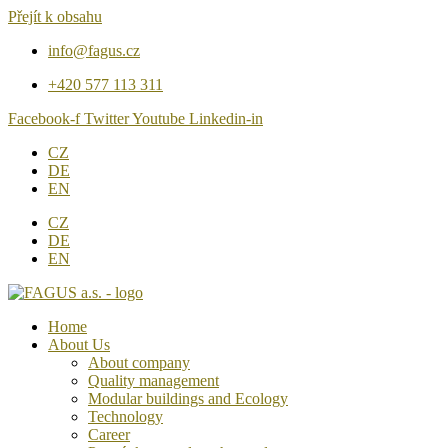
Přejít k obsahu
info@fagus.cz
+420 577 113 311
Facebook-f
Twitter
Youtube
Linkedin-in
CZ
DE
EN
CZ
DE
EN
Home
About Us
About company
Quality management
Modular buildings and Ecology
Technology
Career