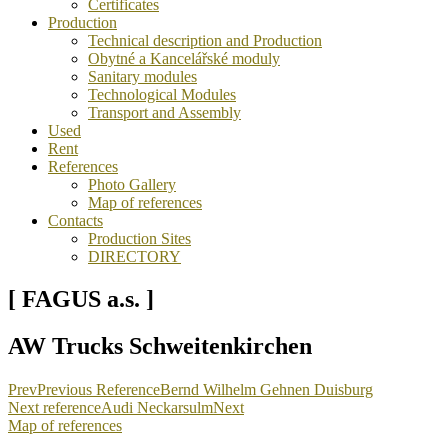
Certificates
Production
Technical description and Production
Obytné a Kancelářské moduly
Sanitary modules
Technological Modules
Transport and Assembly
Used
Rent
References
Photo Gallery
Map of references
Contacts
Production Sites
DIRECTORY
[ FAGUS a.s. ]
AW Trucks Schweitenkirchen
Prev
Previous Reference
Bernd Wilhelm Gehnen Duisburg
Next reference
Audi Neckarsulm
Next
Map of references