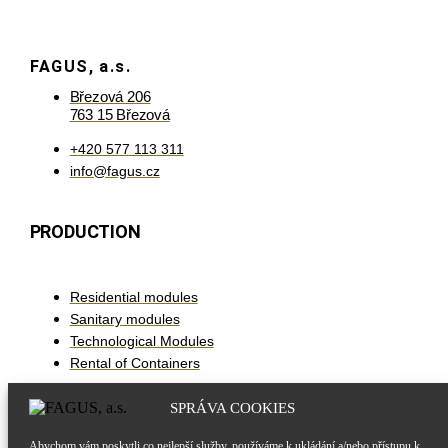
FAGUS, a.s.
Březová 206
763 15 Březová
+420 577 113 311
info@fagus.cz
PRODUCTION
Residential modules
Sanitary modules
Technological Modules
Rental of Containers
SPRÁVA COOKIES
IMPORTANT LINKS
Abychom vám poskytli co nejlepší služby, používáme k ukládání a/nebo přístupu k