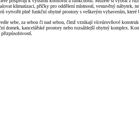
které přispívají k vyššímu komfortu a funkčnosti. Můžete si vybrat z rů
ovat klimatizaci, příčky pro oddělení místností, vestavěný nábytek, ne
vytvořit plně funkční obytné prostory s veškerým vybavením, které by
t vedle sebe, za sebou či nad sebou, čímž vznikají víceúrovňové konst
ční domek, kancelářské prostory nebo rozsáhlejší obytný komplex. Kont
přizpůsobivostí.