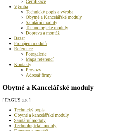
Certifikace
Výroba
Technický popis a výroba
Obytné a Kancelářské moduly
Sanitární moduly
Technologické moduly
Doprava a montáž
Bazar
Pronájem modulů
Reference
Fotogalerie
Mapa referencí
Kontakty
Provozy
Adresář firmy
Obytné a Kancelářské moduly
[ FAGUS a.s. ]
Technický popis
Obytné a kancelářské moduly
Sanitární moduly
Technologické moduly
Doprava a montáž