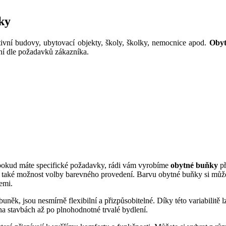
ky
tivní budovy, ubytovací objekty, školy, školky, nemocnice apod.
Obyt
ění dle požadavků zákazníka.
pokud máte specifické požadavky, rádi vám vyrobíme
obytné buňky
př
aké možnost volby barevného provedení. Barvu obytné buňky si může
emi.
něk, jsou nesmírně flexibilní a přizpůsobitelné. Díky této variabilit
na stavbách až po plnohodnotné trvalé bydlení.