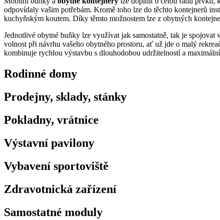
Mobilní buňky a
obytné kontejnery
lze doplnit o celou řadu prvků, 
odpovídaly vašim potřebám. Kromě toho lze do těchto kontejnerů instal
kuchyňským koutem. Díky těmto možnostem lze z obytných kontejnerů 
Jednotlivé obytné buňky lze využívat jak samostatně, tak je spojova
volnost při návrhu vašeho obytného prostoru, ať už jde o malý rekrea
kombinuje rychlou výstavbu s dlouhodobou udržitelností a maximální 
Rodinné domy
Prodejny, sklady, stánky
Pokladny, vrátnice
Výstavní pavilony
Vybavení sportoviště
Zdravotnická zařízení
Samostatné moduly