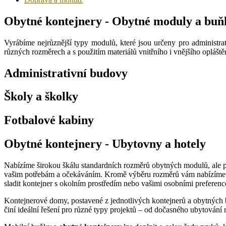
Obytné kontejnery - Obytné moduly a buň
Vyrábíme nejrůznější typy modulů, které jsou určeny pro administra
různých rozměrech a s použitím materiálů vnitřního i vnějšího oplášt
Administrativní budovy
Školy a školky
Fotbalové kabiny
Obytné kontejnery - Ubytovny a hotely
Nabízíme širokou škálu standardních rozměrů obytných modulů, ale 
vašim potřebám a očekáváním. Kromě výběru rozměrů vám nabízíme t
sladit kontejner s okolním prostředím nebo vašimi osobními preferenc
Kontejnerové domy, postavené z jednotlivých kontejnerů a obytných bu
činí ideální řešení pro různé typy projektů – od dočasného ubytování 