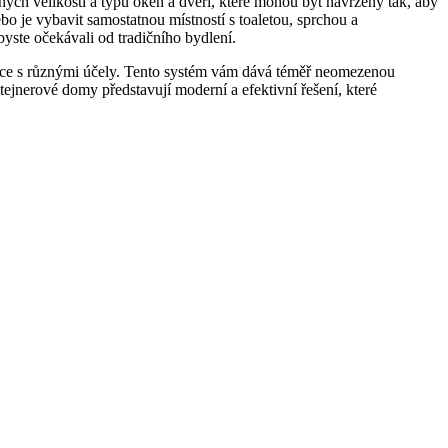
zných velikostí a typů oken a dveří, které mohou být navrženy tak, aby
bo je vybavit samostatnou místností s toaletou, sprchou a
ste očekávali od tradičního bydlení.
rukce s různými účely. Tento systém vám dává téměř neomezenou
ejnerové domy představují moderní a efektivní řešení, které