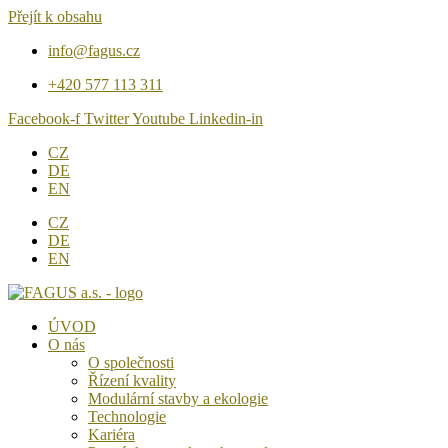
Přejít k obsahu
info@fagus.cz
+420 577 113 311
Facebook-f
Twitter
Youtube
Linkedin-in
CZ
DE
EN
CZ
DE
EN
ÚVOD
O nás
O společnosti
Řízení kvality
Modulární stavby a ekologie
Technologie
Kariéra