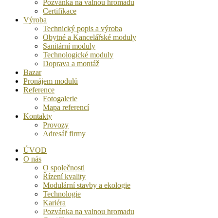
Pozvánka na valnou hromadu
Certifikace
Výroba
Technický popis a výroba
Obytné a Kancelářské moduly
Sanitární moduly
Technologické moduly
Doprava a montáž
Bazar
Pronájem modulů
Reference
Fotogalerie
Mapa referencí
Kontakty
Provozy
Adresář firmy
ÚVOD
O nás
O společnosti
Řízení kvality
Modulární stavby a ekologie
Technologie
Kariéra
Pozvánka na valnou hromadu