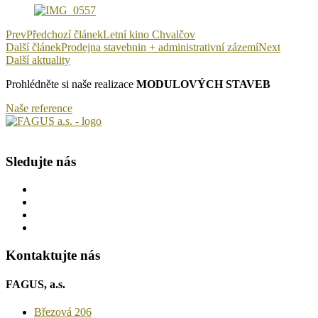
Prev
Předchozí článek
Letní kino Chvalčov
Další článek
Prodejna stavebnin + administrativní zázemí
Next
Další aktuality
Prohlédněte si naše realizace
MODULOVÝCH STAVEB
Naše reference
Sledujte nás
Kontaktujte nás
FAGUS, a.s.
Březová 206