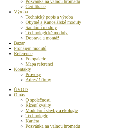
Pozvánka na valnou hromadu
Certifikace
Výroba
Technický popis a výroba
Obytné a Kancelářské moduly
Sanitární moduly
Technologické moduly
Doprava a montáž
Bazar
Pronájem modulů
Reference
Fotogalerie
Mapa referencí
Kontakty
Provozy
Adresář firmy
ÚVOD
O nás
O společnosti
Řízení kvality
Modulární stavby a ekologie
Technologie
Kariéra
Pozvánka na valnou hromadu