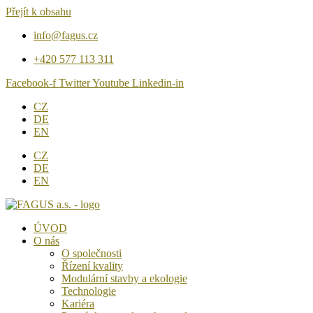
Přejít k obsahu
info@fagus.cz
+420 577 113 311
Facebook-f
Twitter
Youtube
Linkedin-in
CZ
DE
EN
CZ
DE
EN
ÚVOD
O nás
O společnosti
Řízení kvality
Modulární stavby a ekologie
Technologie
Kariéra