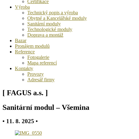
Certifikace
Výroba
Technický popis a výroba
Obytné a Kancelářské moduly
Sanitární moduly
Technologické moduly
Doprava a montáž
Bazar
Pronájem modulů
Reference
Fotogalerie
Mapa referencí
Kontakty
Provozy
Adresář firmy
[ FAGUS a.s. ]
Sanitární modul – Všemina
• 11. 8. 2025 •