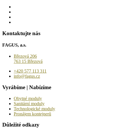
Kontaktujte nás
FAGUS, a.s.
Březová 206
763 15 Březová
+420 577 113 311
info@fagus.cz
Vyrábíme | Nabízíme
Obytné moduly
Sanitární moduly
Technologické moduly
Pronájem kontejnerů
Důležité odkazy