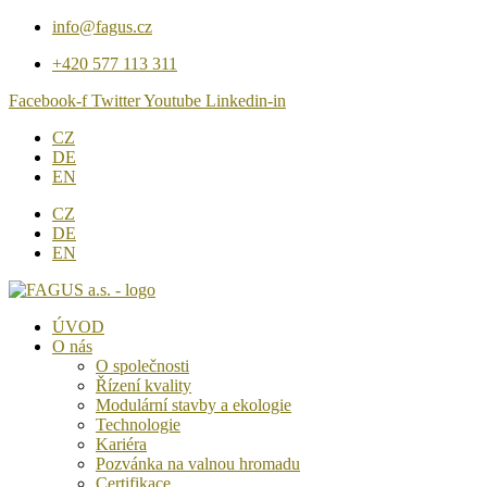
Přejít
info@fagus.cz
k
+420 577 113 311
obsahu
Facebook-f
Twitter
Youtube
Linkedin-in
CZ
DE
EN
CZ
DE
EN
ÚVOD
O nás
O společnosti
Řízení kvality
Modulární stavby a ekologie
Technologie
Kariéra
Pozvánka na valnou hromadu
Certifikace