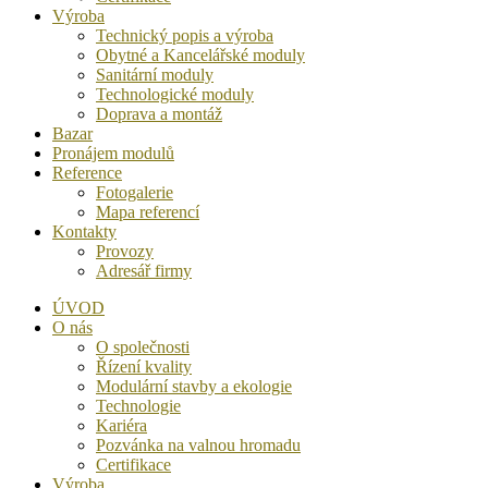
Výroba
Technický popis a výroba
Obytné a Kancelářské moduly
Sanitární moduly
Technologické moduly
Doprava a montáž
Bazar
Pronájem modulů
Reference
Fotogalerie
Mapa referencí
Kontakty
Provozy
Adresář firmy
ÚVOD
O nás
O společnosti
Řízení kvality
Modulární stavby a ekologie
Technologie
Kariéra
Pozvánka na valnou hromadu
Certifikace
Výroba