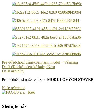
Prev
Předchozí článek
Sanitární modul – Všemina
Další článek
Studenské koleje
Next
Další aktuality
Prohlédněte si naše realizace
MODULOVÝCH STAVEB
Naše reference
Sledujte nás