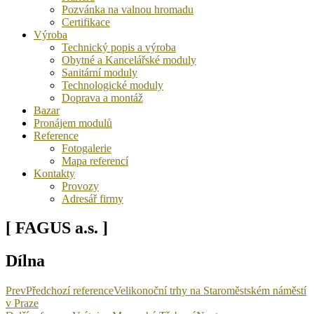
Pozvánka na valnou hromadu
Certifikace
Výroba
Technický popis a výroba
Obytné a Kancelářské moduly
Sanitární moduly
Technologické moduly
Doprava a montáž
Bazar
Pronájem modulů
Reference
Fotogalerie
Mapa referencí
Kontakty
Provozy
Adresář firmy
[ FAGUS a.s. ]
Dílna
Prev
Předchozí reference
Velikonoční trhy na Staroměstském náměstí
v Praze