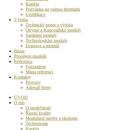
Kariéra
Pozvánka na valnou hromadu
Certifikace
Výroba
Technický popis a výroba
Obytné a Kancelářské moduly
Sanitární moduly
Technologické moduly
Doprava a montáž
Bazar
Pronájem modulů
Reference
Fotogalerie
Mapa referencí
Kontakty
Provozy
Adresář firmy
ÚVOD
O nás
O společnosti
Řízení kvality
Modulární stavby a ekologie
Technologie
Kariéra