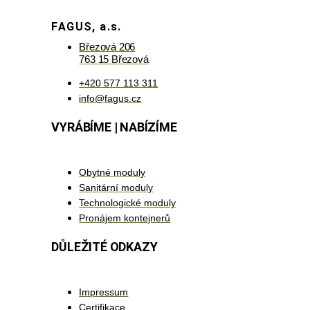
FAGUS, a.s.
Březová 206
763 15 Březová
+420 577 113 311
info@fagus.cz
VYRÁBÍME | NABÍZÍME
Obytné moduly
Sanitární moduly
Technologické moduly
Pronájem kontejnerů
DŮLEŽITÉ ODKAZY
Impressum
Certifikace