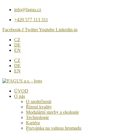
Přejít
info@fagus.cz
k
obsahu
+420 577 113 311
Facebook-f
Twitter
Youtube
Linkedin-in
CZ
DE
EN
CZ
DE
EN
ÚVOD
O nás
O společnosti
Řízení kvality
Modulární stavby a ekologie
Technologie
Kariéra
Pozvánka na valnou hromadu