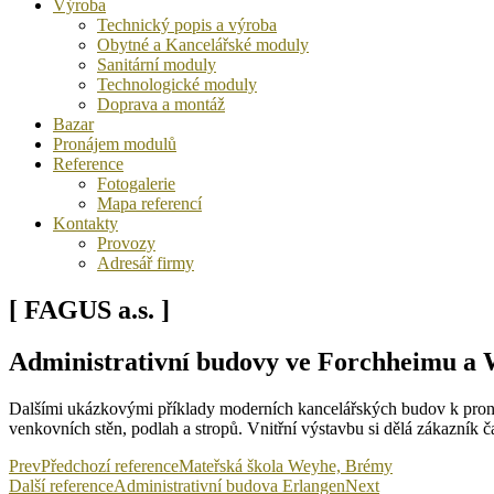
Výroba
Technický popis a výroba
Obytné a Kancelářské moduly
Sanitární moduly
Technologické moduly
Doprava a montáž
Bazar
Pronájem modulů
Reference
Fotogalerie
Mapa referencí
Kontakty
Provozy
Adresář firmy
[ FAGUS a.s. ]
Administrativní budovy ve Forchheimu a
Dalšími ukázkovými příklady moderních kancelářských budov k proná
venkovních stěn, podlah a stropů. Vnitřní výstavbu si dělá zákazník 
Prev
Předchozí reference
Mateřská škola Weyhe, Brémy
Další reference
Administrativní budova Erlangen
Next