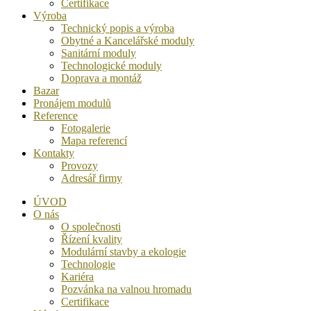
Certifikace
Výroba
Technický popis a výroba
Obytné a Kancelářské moduly
Sanitární moduly
Technologické moduly
Doprava a montáž
Bazar
Pronájem modulů
Reference
Fotogalerie
Mapa referencí
Kontakty
Provozy
Adresář firmy
ÚVOD
O nás
O společnosti
Řízení kvality
Modulární stavby a ekologie
Technologie
Kariéra
Pozvánka na valnou hromadu
Certifikace