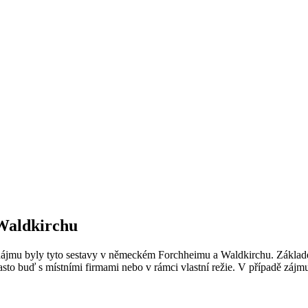
 Waldkirchu
jmu byly tyto sestavy v německém Forchheimu a Waldkirchu. Základem 
často buď s místními firmami nebo v rámci vlastní režie. V případě záj