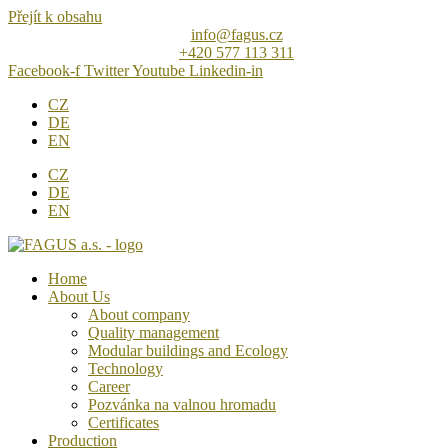
Přejít k obsahu
info@fagus.cz
+420 577 113 311
Facebook-f
Twitter
Youtube
Linkedin-in
CZ
DE
EN
CZ
DE
EN
Home
About Us
About company
Quality management
Modular buildings and Ecology
Technology
Career
Pozvánka na valnou hromadu
Certificates
Production