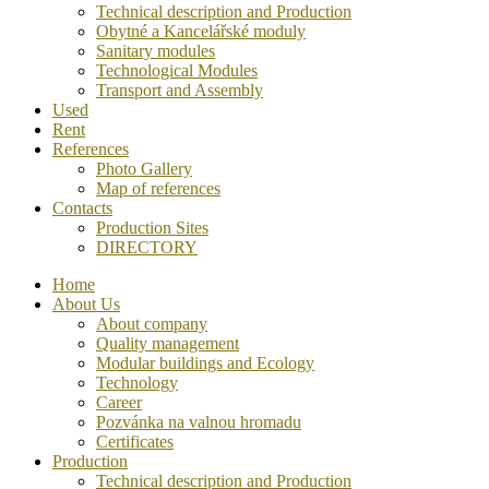
Technical description and Production
Obytné a Kancelářské moduly
Sanitary modules
Technological Modules
Transport and Assembly
Used
Rent
References
Photo Gallery
Map of references
Contacts
Production Sites
DIRECTORY
Home
About Us
About company
Quality management
Modular buildings and Ecology
Technology
Career
Pozvánka na valnou hromadu
Certificates
Production
Technical description and Production