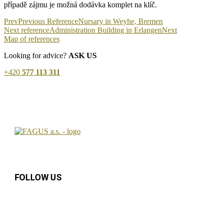
případě zájmu je možná dodávka komplet na klíč.
Prev
Previous Reference
Nursary in Weyhe, Bremen
Next reference
Administration Building in Erlangen
Next
Map of references
Looking for advice?
ASK US
+420
577 113 311
FOLLOW US