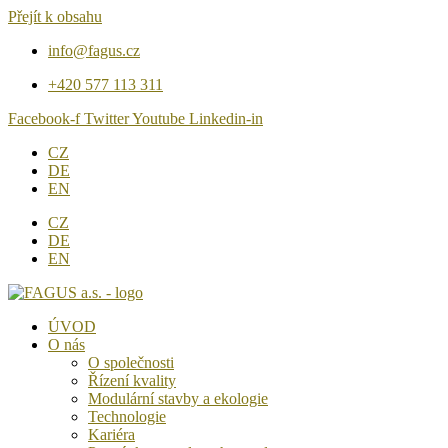
Přejít k obsahu
info@fagus.cz
+420 577 113 311
Facebook-f
Twitter
Youtube
Linkedin-in
CZ
DE
EN
CZ
DE
EN
ÚVOD
O nás
O společnosti
Řízení kvality
Modulární stavby a ekologie
Technologie
Kariéra