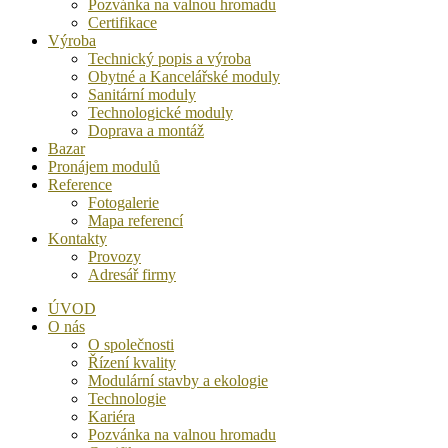
Pozvánka na valnou hromadu
Certifikace
Výroba
Technický popis a výroba
Obytné a Kancelářské moduly
Sanitární moduly
Technologické moduly
Doprava a montáž
Bazar
Pronájem modulů
Reference
Fotogalerie
Mapa referencí
Kontakty
Provozy
Adresář firmy
ÚVOD
O nás
O společnosti
Řízení kvality
Modulární stavby a ekologie
Technologie
Kariéra
Pozvánka na valnou hromadu