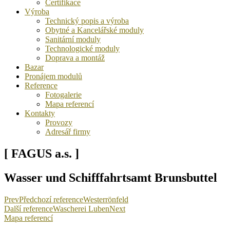
Certifikace
Výroba
Technický popis a výroba
Obytné a Kancelářské moduly
Sanitární moduly
Technologické moduly
Doprava a montáž
Bazar
Pronájem modulů
Reference
Fotogalerie
Mapa referencí
Kontakty
Provozy
Adresář firmy
[ FAGUS a.s. ]
Wasser und Schifffahrtsamt Brunsbuttel
Prev
Předchozí reference
Westerrönfeld
Další reference
Wascherei Luben
Next
Mapa referencí