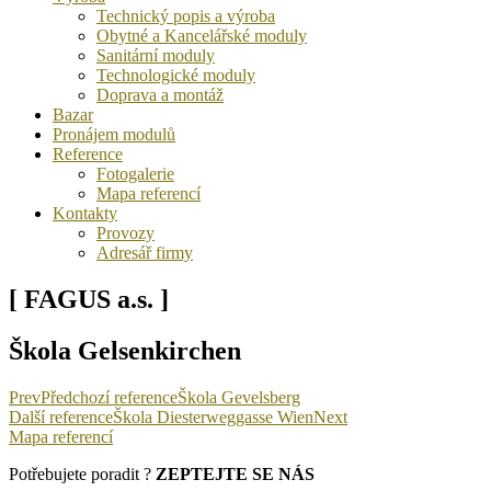
Technický popis a výroba
Obytné a Kancelářské moduly
Sanitární moduly
Technologické moduly
Doprava a montáž
Bazar
Pronájem modulů
Reference
Fotogalerie
Mapa referencí
Kontakty
Provozy
Adresář firmy
[ FAGUS a.s. ]
Škola Gelsenkirchen
Prev
Předchozí reference
Škola Gevelsberg
Další reference
Škola Diesterweggasse Wien
Next
Mapa referencí
Potřebujete poradit ?
ZEPTEJTE SE NÁS