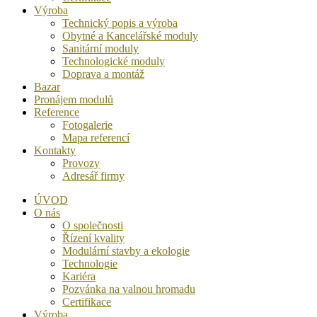
Výroba
Technický popis a výroba
Obytné a Kancelářské moduly
Sanitární moduly
Technologické moduly
Doprava a montáž
Bazar
Pronájem modulů
Reference
Fotogalerie
Mapa referencí
Kontakty
Provozy
Adresář firmy
ÚVOD
O nás
O společnosti
Řízení kvality
Modulární stavby a ekologie
Technologie
Kariéra
Pozvánka na valnou hromadu
Certifikace
Výroba