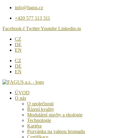
Přejít
info@fagus.cz
k
+420 577 113 311
obsahu
Facebook-f
Twitter
Youtube
Linkedin-in
CZ
DE
EN
CZ
DE
EN
ÚVOD
O nás
O společnosti
Řízení kvality
Modulární stavby a ekologie
Technologie
Kariéra
Pozvánka na valnou hromadu
Certifikace