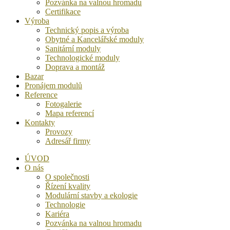
Pozvánka na valnou hromadu
Certifikace
Výroba
Technický popis a výroba
Obytné a Kancelářské moduly
Sanitární moduly
Technologické moduly
Doprava a montáž
Bazar
Pronájem modulů
Reference
Fotogalerie
Mapa referencí
Kontakty
Provozy
Adresář firmy
ÚVOD
O nás
O společnosti
Řízení kvality
Modulární stavby a ekologie
Technologie
Kariéra
Pozvánka na valnou hromadu