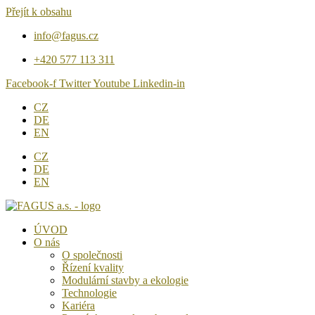
Přejít k obsahu
info@fagus.cz
+420 577 113 311
Facebook-f
Twitter
Youtube
Linkedin-in
CZ
DE
EN
CZ
DE
EN
ÚVOD
O nás
O společnosti
Řízení kvality
Modulární stavby a ekologie
Technologie
Kariéra