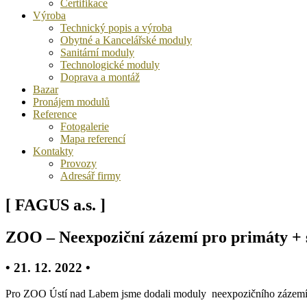
Certifikace
Výroba
Technický popis a výroba
Obytné a Kancelářské moduly
Sanitární moduly
Technologické moduly
Doprava a montáž
Bazar
Pronájem modulů
Reference
Fotogalerie
Mapa referencí
Kontakty
Provozy
Adresář firmy
[ FAGUS a.s. ]
ZOO – Neexpoziční zázemí pro primáty + 
• 21. 12. 2022 •
Pro ZOO Ústí nad Labem jsme dodali moduly neexpozičního zázemí pr