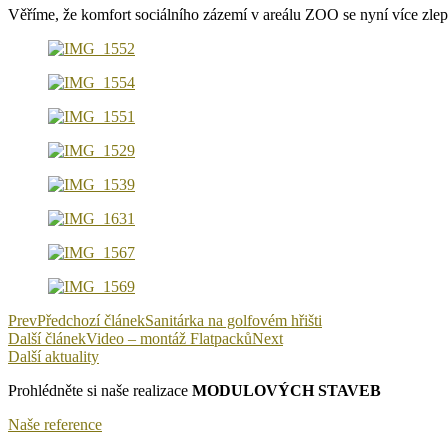
Věříme, že komfort sociálního zázemí v areálu ZOO se nyní více zlep
Prev
Předchozí článek
Sanitárka na golfovém hřišti
Další článek
Video – montáž Flatpacků
Next
Další aktuality
Prohlédněte si naše realizace
MODULOVÝCH STAVEB
Naše reference