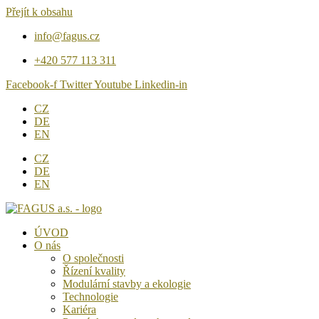
Přejít k obsahu
info@fagus.cz
+420 577 113 311
Facebook-f
Twitter
Youtube
Linkedin-in
CZ
DE
EN
CZ
DE
EN
ÚVOD
O nás
O společnosti
Řízení kvality
Modulární stavby a ekologie
Technologie
Kariéra