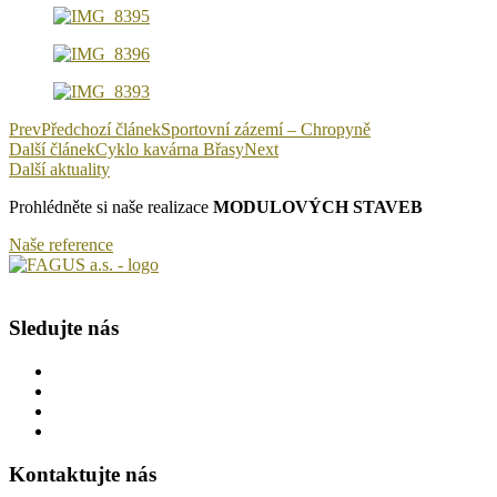
Prev
Předchozí článek
Sportovní zázemí – Chropyně
Další článek
Cyklo kavárna Břasy
Next
Další aktuality
Prohlédněte si naše realizace
MODULOVÝCH STAVEB
Naše reference
Sledujte nás
Kontaktujte nás