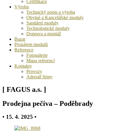
Certifikace
Výroba
Technický popis a výroba
Obytné a Kancelářské moduly
Sanitární moduly
Technologické moduly
Doprava a montáž
Bazar
Pronájem modulů
Reference
Fotogalerie
Mapa referencí
Kontakty
Provozy
Adresář firmy
[ FAGUS a.s. ]
Prodejna pečiva – Poděbrady
• 15. 4. 2025 •