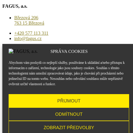
FAGUS, a.s.
Březová 206
763 15 Březová
+420 577 113 311
info@fagus.cz
Vyrábíme | Nabízíme
SPRÁVA COOKIES
Obytné moduly
Abychom vám poskytli co nejlepší služby, používáme k ukládání a/nebo přístupu k
Sanitární moduly
informacím o zařízení, technologie jako jsou soubory cookies. Souhlas s těmito
Technologické moduly
technologiemi nám umožní zpracovávat údaje, jako je chování při procházení nebo
Pronájem kontejnerů
jedinečná ID na tomto webu. Nesouhlas nebo odvolání souhlasu může nepříznivě
ovlivnit určité vlastnosti a funkce.
Důležité odkazy
Impressum
PŘIJMOUT
Certifikace
Obchodní podmínky
ODMÍTNOUT
Ochrana osobních údajů
Zásady cookies
ZOBRAZIT PŘEDVOLBY
© 2026 FAGUS, a.s. • Všechna práva vyhrazena