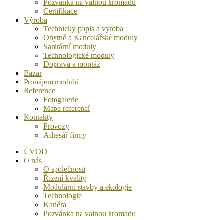
Pozvánka na valnou hromadu
Certifikace
Výroba
Technický popis a výroba
Obytné a Kancelářské moduly
Sanitární moduly
Technologické moduly
Doprava a montáž
Bazar
Pronájem modulů
Reference
Fotogalerie
Mapa referencí
Kontakty
Provozy
Adresář firmy
ÚVOD
O nás
O společnosti
Řízení kvality
Modulární stavby a ekologie
Technologie
Kariéra
Pozvánka na valnou hromadu