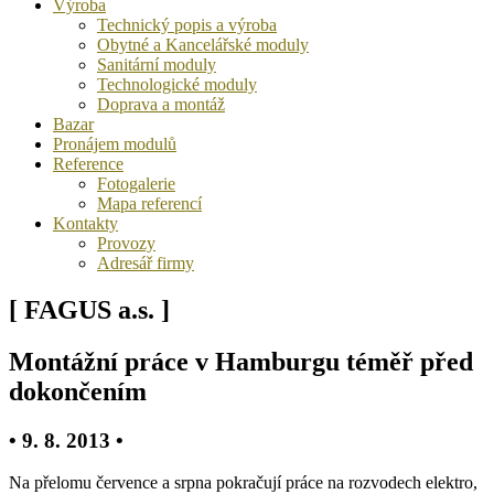
Výroba
Technický popis a výroba
Obytné a Kancelářské moduly
Sanitární moduly
Technologické moduly
Doprava a montáž
Bazar
Pronájem modulů
Reference
Fotogalerie
Mapa referencí
Kontakty
Provozy
Adresář firmy
[ FAGUS a.s. ]
Montážní práce v Hamburgu téměř před
dokončením
• 9. 8. 2013 •
Na přelomu července a srpna pokračují práce na rozvodech elektro,