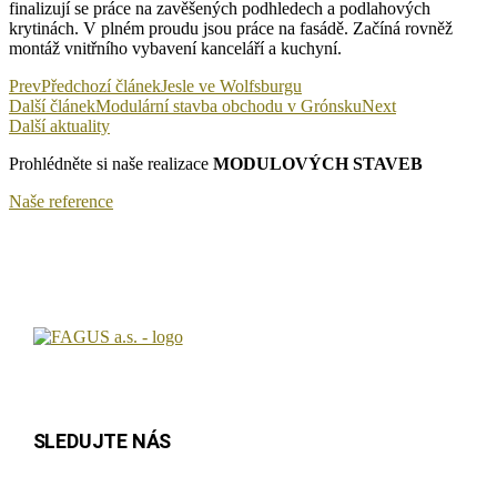
finalizují se práce na zavěšených podhledech a podlahových
krytinách. V plném proudu jsou práce na fasádě. Začíná rovněž
montáž vnitřního vybavení kanceláří a kuchyní.
Prev
Předchozí článek
Jesle ve Wolfsburgu
Další článek
Modulární stavba obchodu v Grónsku
Next
Další aktuality
Prohlédněte si naše realizace
MODULOVÝCH STAVEB
Naše reference
SLEDUJTE NÁS