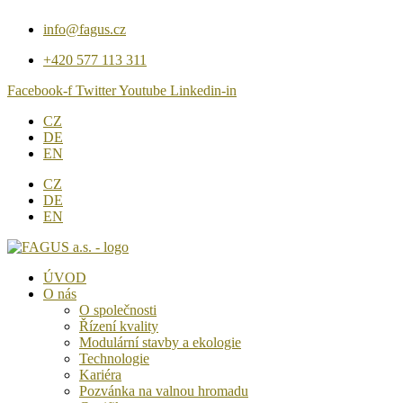
Přejít
info@fagus.cz
k
obsahu
+420 577 113 311
Facebook-f
Twitter
Youtube
Linkedin-in
CZ
DE
EN
CZ
DE
EN
ÚVOD
O nás
O společnosti
Řízení kvality
Modulární stavby a ekologie
Technologie
Kariéra
Pozvánka na valnou hromadu