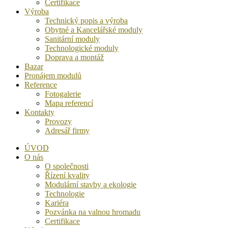
Certifikace
Výroba
Technický popis a výroba
Obytné a Kancelářské moduly
Sanitární moduly
Technologické moduly
Doprava a montáž
Bazar
Pronájem modulů
Reference
Fotogalerie
Mapa referencí
Kontakty
Provozy
Adresář firmy
ÚVOD
O nás
O společnosti
Řízení kvality
Modulární stavby a ekologie
Technologie
Kariéra
Pozvánka na valnou hromadu
Certifikace