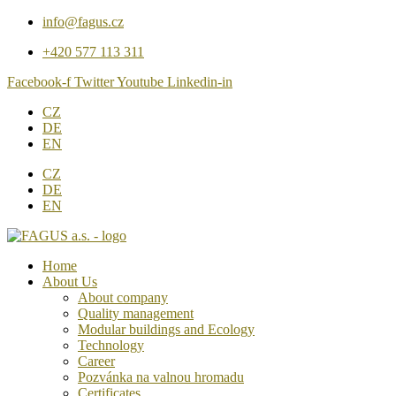
Přejít
info@fagus.cz
k
+420 577 113 311
obsahu
Facebook-f
Twitter
Youtube
Linkedin-in
CZ
DE
EN
CZ
DE
EN
Home
About Us
About company
Quality management
Modular buildings and Ecology
Technology
Career
Pozvánka na valnou hromadu
Certificates