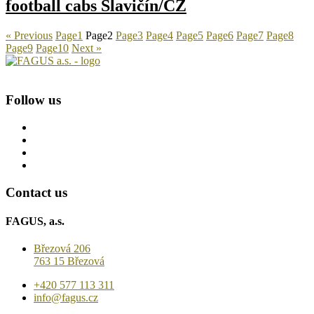
football cabs Slavičín/CZ
« Previous
Page
1
Page
2
Page
3
Page
4
Page
5
Page
6
Page
7
Page
8
Page
9
Page
10
Next »
Follow us
Contact us
FAGUS, a.s.
Březová 206
763 15 Březová
+420 577 113 311
info@fagus.cz