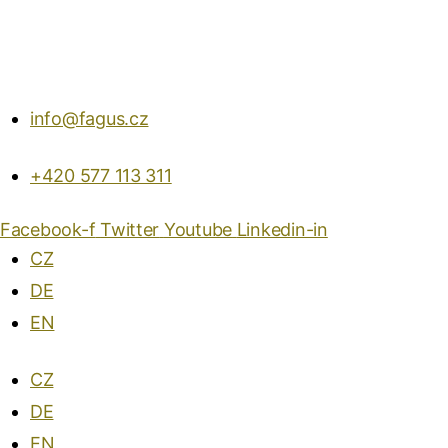
info@fagus.cz
+420 577 113 311
Facebook-f
Twitter
Youtube
Linkedin-in
CZ
DE
EN
CZ
DE
EN