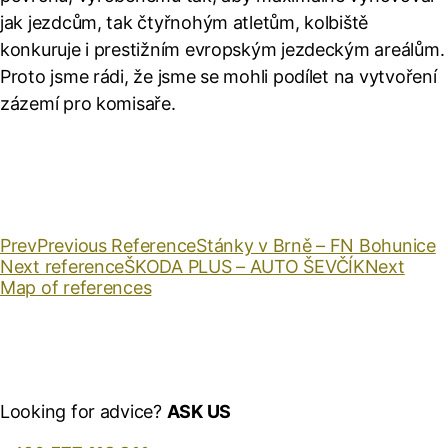
jak jezdcům, tak čtyřnohým atletům, kolbiště
konkuruje i prestižním evropským jezdeckým areálům.
Proto jsme rádi, že jsme se mohli podílet na vytvoření
zázemí pro komisaře.
Prev
Previous Reference
Stánky v Brně – FN Bohunice
Next reference
ŠKODA PLUS – AUTO ŠEVČÍK
Next
Map of references
Looking for advice?
ASK US