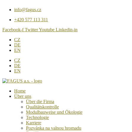
Direkt
info@fagus.cz
zum
Inhalt
+420 577 113 311
wechseln
Facebook-f
Twitter
Youtube
Linkedin-in
CZ
DE
EN
CZ
DE
EN
Home
Über uns
Über die Firma
Qualitätskontrolle
Modulbauweise und Ökologie
Technologie
Karriere
Pozvánka na valnou hromadu