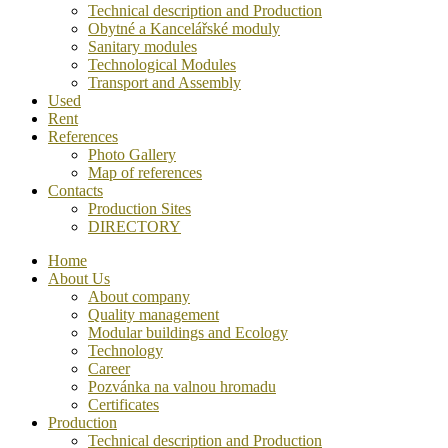
Technical description and Production
Obytné a Kancelářské moduly
Sanitary modules
Technological Modules
Transport and Assembly
Used
Rent
References
Photo Gallery
Map of references
Contacts
Production Sites
DIRECTORY
Home
About Us
About company
Quality management
Modular buildings and Ecology
Technology
Career
Pozvánka na valnou hromadu
Certificates
Production
Technical description and Production