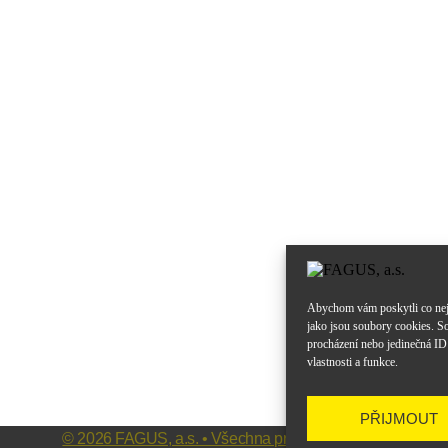
Abychom vám poskytli co nejl
jako jsou soubory cookies. So
procházení nebo jedinečná ID
vlastnosti a funkce.
PŘIJMOUT
© 2026 FAGUS, a.s. • Všechna práva vyhrazena