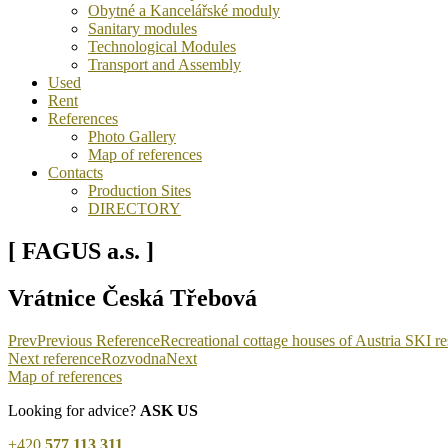
Obytné a Kancelářské moduly
Sanitary modules
Technological Modules
Transport and Assembly
Used
Rent
References
Photo Gallery
Map of references
Contacts
Production Sites
DIRECTORY
[ FAGUS a.s. ]
Vrátnice Česká Třebová
Prev
Previous Reference
Recreational cottage houses of Austria SKI re
Next reference
Rozvodna
Next
Map of references
Looking for advice?
ASK US
+420
577 113 311