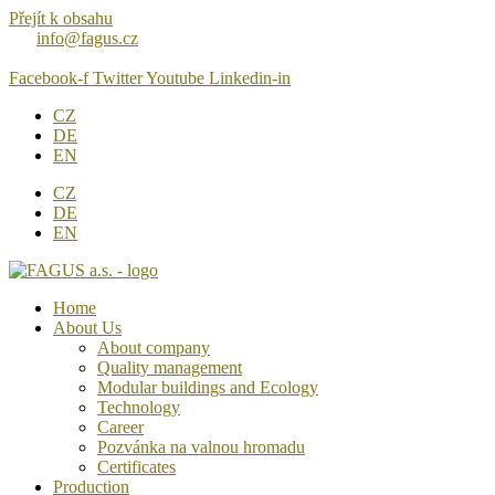
Přejít k obsahu
info@fagus.cz
Facebook-f
Twitter
Youtube
Linkedin-in
CZ
DE
EN
CZ
DE
EN
Home
About Us
About company
Quality management
Modular buildings and Ecology
Technology
Career
Pozvánka na valnou hromadu
Certificates
Production