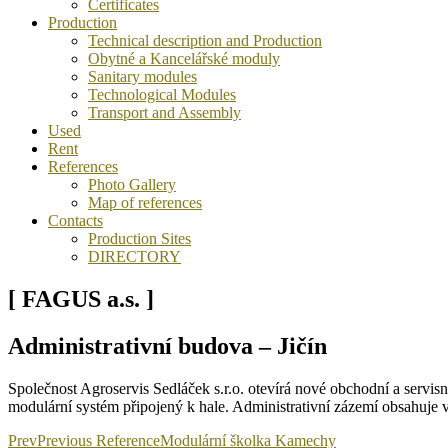
Certificates
Production
Technical description and Production
Obytné a Kancelářské moduly
Sanitary modules
Technological Modules
Transport and Assembly
Used
Rent
References
Photo Gallery
Map of references
Contacts
Production Sites
DIRECTORY
[ FAGUS a.s. ]
Administrativní budova – Jičín
Společnost Agroservis Sedláček s.r.o. otevírá nové obchodní a servisn
modulární systém připojený k hale. Administrativní zázemí obsahuje ve
Prev
Previous Reference
Modulární školka Kamechy