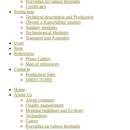
Pozvánka na valnou hromadu
Certificates
Production
Technical description and Production
Obytné a Kancelářské moduly
Sanitary modules
Technological Modules
Transport and Assembly
Used
Rent
References
Photo Gallery
Map of references
Contacts
Production Sites
DIRECTORY
Home
About Us
About company
Quality management
Modular buildings and Ecology
Technology
Career
Pozvánka na valnou hromadu