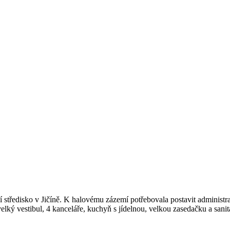
í středisko v Jičíně. K halovému zázemí potřebovala postavit administr
lký vestibul, 4 kanceláře, kuchyň s jídelnou, velkou zasedačku a sanit