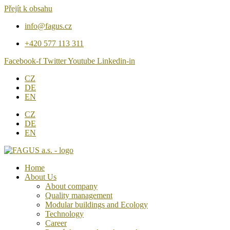
Přejít k obsahu
info@fagus.cz
+420 577 113 311
Facebook-f
Twitter
Youtube
Linkedin-in
CZ
DE
EN
CZ
DE
EN
Home
About Us
About company
Quality management
Modular buildings and Ecology
Technology
Career