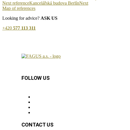
Next reference
Kancelářská budova Berlín
Next
Map of references
Looking for advice?
ASK US
+420
577 113 311
FOLLOW US
CONTACT US