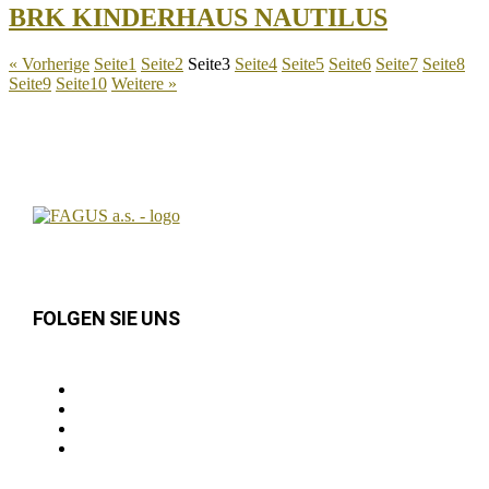
BRK KINDERHAUS NAUTILUS
« Vorherige
Seite
1
Seite
2
Seite
3
Seite
4
Seite
5
Seite
6
Seite
7
Seite
8
Seite
9
Seite
10
Weitere »
FOLGEN SIE UNS