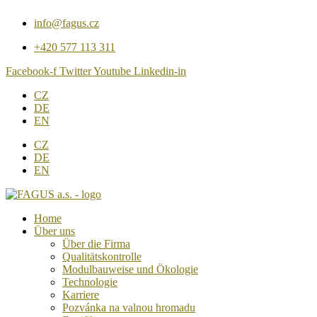
Direkt
info@fagus.cz
zum
Inhalt
+420 577 113 311
wechseln
Facebook-f
Twitter
Youtube
Linkedin-in
CZ
DE
EN
CZ
DE
EN
Home
Über uns
Über die Firma
Qualitätskontrolle
Modulbauweise und Ökologie
Technologie
Karriere
Pozvánka na valnou hromadu