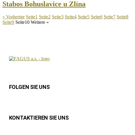
Stabos Bohuslavice u Zlína
« Vorherige
Seite
1
Seite
2
Seite
3
Seite
4
Seite
5
Seite
6
Seite
7
Seite
8
Seite
9
Seite
10
Weitere »
FOLGEN SIE UNS
KONTAKTIEREN SIE UNS