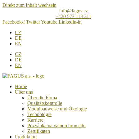
Direkt zum Inhalt wechseln
info@fagus.cz
+420 577 113 311
Facebook-f
Twitter
Youtube
Linkedin-in
CZ
DE
EN
CZ
DE
EN
Home
Über uns
Über die Firma
Qualitätskontrolle
Modulbauweise und Ökologie
Technologie
Karriere
Pozvánka na valnou hromadu
Zertifikaten
Produktion