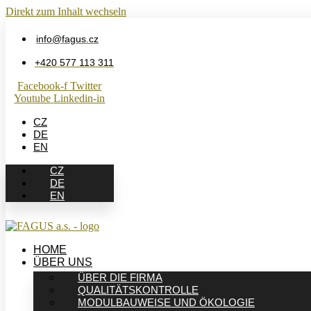
Direkt zum Inhalt wechseln
info@fagus.cz
+420 577 113 311
Facebook-f
Twitter
Youtube
Linkedin-in
CZ
DE
EN
CZ
DE
EN
HOME
ÜBER UNS
ÜBER DIE FIRMA
QUALITÄTSKONTROLLE
MODULBAUWEISE UND ÖKOLOGIE