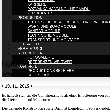
KARRIERE
POZVÁNKA NA VALNOU HROMADU
ZERTIFIKATEN
PRODUKTION
TECHNISCHE BESCHREIBUNG UND PRODUK
WOHN-UND BÜROMODULE
SANITÄR MODULE
TECHNISCHE MODULE
TRANSPORT UND MONTAGE
GEBRAUCHT
VERMIETUNG
REFERENZEN
FOTOGALERIE
REFERENZEN WELTWEIT
[ FAGUS a.s. ]
KONTAKTE
PRODUKTIONS BETRIEBE
BÜROANLAGE KÖLN
ADRESSBUCH
• 19. 11. 2015 •
Es handelt sich um die Containeranlage als einer Erweiterung von ei
die Lieferanten und Monteuren.
Die tragende Konstruktion sowie Dach ist komplett in F90 verkleidet