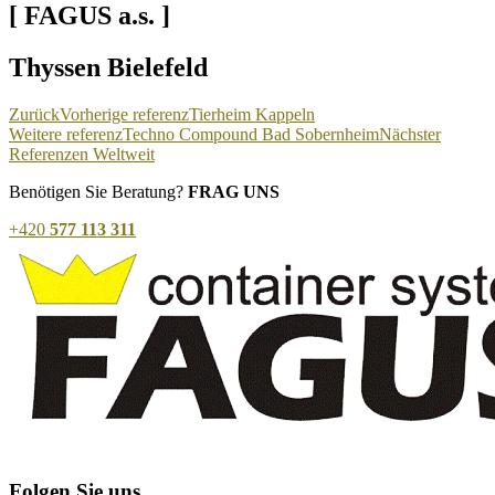
[ FAGUS a.s. ]
Thyssen Bielefeld
Zurück
Vorherige referenz
Tierheim Kappeln
Weitere referenz
Techno Compound Bad Sobernheim
Nächster
Referenzen Weltweit
Benötigen Sie Beratung?
FRAG UNS
+420
577 113 311
Folgen Sie uns