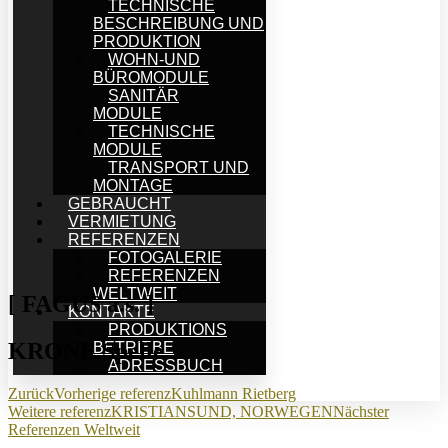
TECHNISCHE
BESCHREIBUNG UND
PRODUKTION
WOHN-UND
BÜROMODULE
SANITÄR
MODULE
TECHNISCHE
MODULE
TRANSPORT UND
MONTAGE
GEBRAUCHT
VERMIETUNG
REFERENZEN
FOTOGALERIE
REFERENZEN
WELTWEIT
[ FAGUS a.s. ]
KONTAKTE
PRODUKTIONS
KRONE Spelle
BETRIEBE
ADRESSBUCH
Zurück
Vorherige referenz
Kuhlmann Rietberg
Weitere referenz
KRISTIANSUND, NORWEGEN
Nächster
Referenzen Weltweit