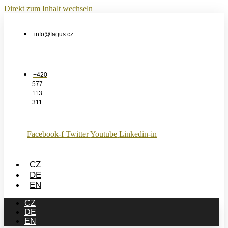
Direkt zum Inhalt wechseln
info@fagus.cz
+420
577
113
311
Facebook-f
Twitter
Youtube
Linkedin-in
CZ
DE
EN
CZ
DE
EN