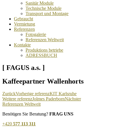
Sanitär Module
Technische Module
Transport und Montage
Gebraucht
Vermietung
Referenzen
Fotogalerie
Referenzen Weltweit
Kontakte
Produktions betriebe
ADRESSBUCH
[ FAGUS a.s. ]
Kaffeepartner Wallenhorts
Zurück
Vorherige referenz
KIT Karlsruhe
Weitere referenz
Jolmes Paderborn
Nächster
Referenzen Weltweit
Benötigen Sie Beratung?
FRAG UNS
+420
577 113 311