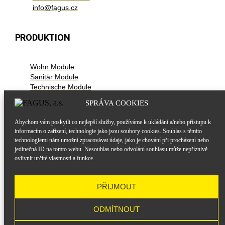
info@fagus.cz
PRODUKTION
Wohn Module
Sanitär Module
Technische Module
Containervermietung
SPRÁVA COOKIES
Abychom vám poskytli co nejlepší služby, používáme k ukládání a/nebo přístupu k
WICHTIGE LINKS
informacím o zařízení, technologie jako jsou soubory cookies. Souhlas s těmito
technologiemi nám umožní zpracovávat údaje, jako je chování při procházení nebo
jedinečná ID na tomto webu. Nesouhlas nebo odvolání souhlasu může nepříznivě
Impressum
ovlivnit určité vlastnosti a funkce.
Zertifikaten
Allgemeine Verkaufs und Lieferbedingungen
Schutz personenbezogener Daten
PŘIJMOUT
Cookie Richtlinie
ODMÍTNOUT