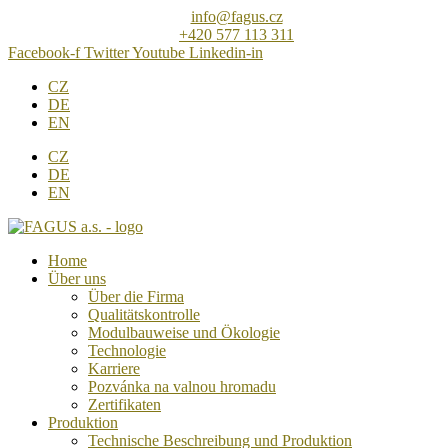
Direkt
info@fagus.cz
zum
+420 577 113 311
Inhalt
Facebook-f
Twitter
Youtube
Linkedin-in
wechseln
CZ
DE
EN
CZ
DE
EN
Home
Über uns
Über die Firma
Qualitätskontrolle
Modulbauweise und Ökologie
Technologie
Karriere
Pozvánka na valnou hromadu
Zertifikaten
Produktion
Technische Beschreibung und Produktion