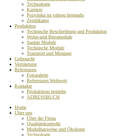
Technologie
Karriere
Pozvánka na valnou hromadu
Zertifikaten
Produktion
Technische Beschreibung und Produktion
Wohn-und Büromodule
Sanitär Module
Technische Module
Transport und Montage
Gebraucht
Vermietung
Referenzen
Fotogalerie
Referenzen Weltweit
Kontakte
Produktions betriebe
ADRESSBUCH
Home
Über uns
Über die Firma
Qualitätskontrolle
Modulbauweise und Ökologie
Technologie