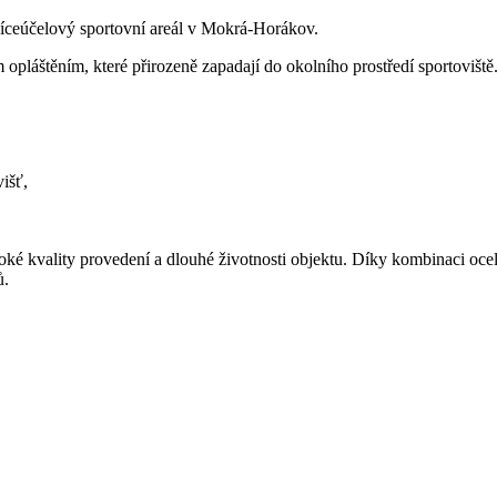
víceúčelový sportovní areál v Mokrá-Horákov.
pláštěním, které přirozeně zapadají do okolního prostředí sportoviště.
išť,
soké kvality provedení a dlouhé životnosti objektu. Díky kombinaci oce
ů.