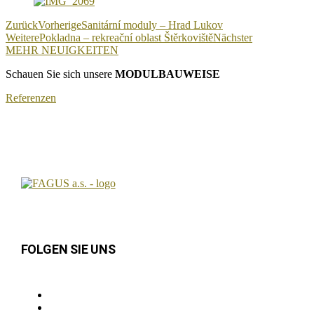
Zurück
Vorherige
Sanitární moduly – Hrad Lukov
Weitere
Pokladna – rekreační oblast Štěrkoviště
Nächster
MEHR NEUIGKEITEN
Schauen Sie sich unsere
MODULBAUWEISE
Referenzen
FOLGEN SIE UNS