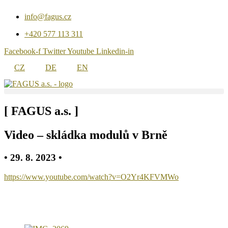
Direkt
info@fagus.cz
zum
Inhalt
+420 577 113 311
wechseln
Facebook-f
Twitter
Youtube
Linkedin-in
CZ
DE
EN
[ FAGUS a.s. ]
Video – skládka modulů v Brně
• 29. 8. 2023 •
https://www.youtube.com/watch?v=O2Yr4KFVMWo